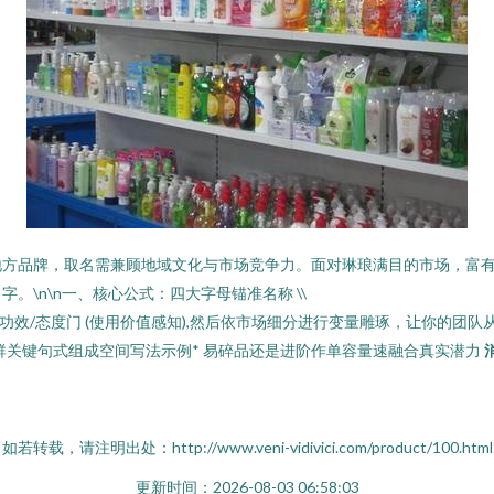
地方品牌，取名需兼顾地域文化与市场竞争力。面对琳琅满目的市场，富
\n\n一、核心公式：四大字母锚准名称 \\
 [+] 功效/态度门 (使用价值感知),然后依市场细分进行变量雕琢，让你
人群关键句式组成空间写法示例* 易碎品还是进阶作单容量速融合真实潜力
如若转载，请注明出处：http://www.veni-vidivici.com/product/100.html
更新时间：2026-08-03 06:58:03