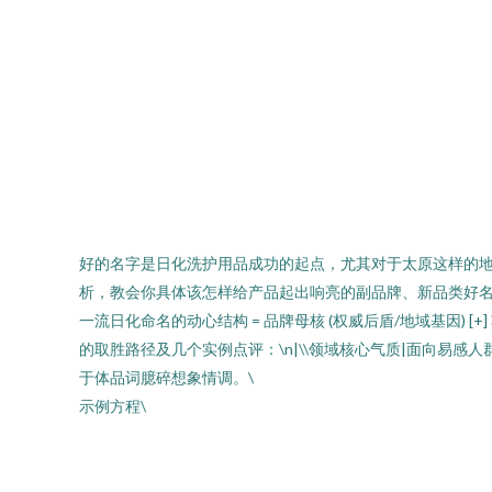
好的名字是日化洗护用品成功的起点，尤其对于太原这样的
析，教会你具体该怎样给产品起出响亮的副品牌、新品类好名字。
一流日化命名的动心结构 = 品牌母核 (权威后盾/地域基因)
的取胜路径及几个实例点评：\n|\\领域核心气质|面向易感
于体品词臆碎想象情调。\
示例方程\